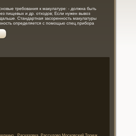
новые требования к макулатуре: - должна быть
 без пищевых и др. отходов; Если нужен вывоз
е дальше. Стандартная засоренность макулатуры
жность определяется с помощью спец.прибора
елкино, ,Расказовка, Рассудово,Московский,Троицк,