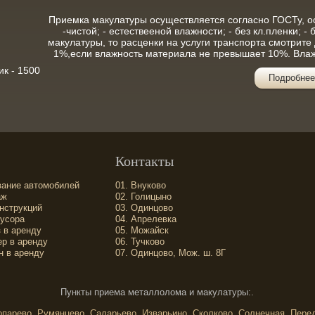
Приемка макулатуры осуществляется согласно ГОСТу, ос
-чистой; - естествееной влажности; - без кл.пленки; -
макулатуры, то расценки на услуги транспорта смотрит
1%,если влажность материала не превышает 10%. Вла
ик - 1500
Подробнее
Контакты
вание автомобилей
01.
Внуково
аж
02.
Голицыно
нструкций
03.
Одинцово
усора
04.
Апрелевка
 в аренду
05.
Можайск
р в аренду
06.
Тучково
н в аренду
07.
Одинцово, Мож. ш. 8Г
Пункты приема металлолома и макулатуры:.
опарево, Румянцево, Саларьево, Изварьино, Сколково, Солнечная, Перед