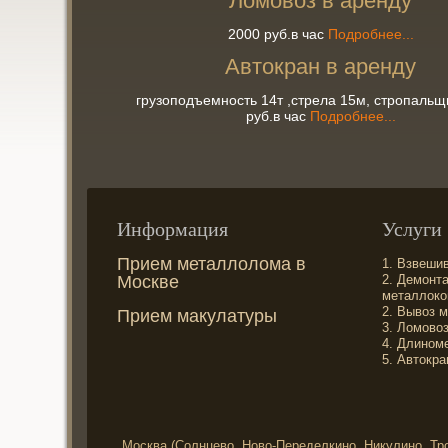
Ломовоз в аренду
2000 руб.в час
Подробнее...
Автокран в аренду
грузоподъемность 14т ,стрела 15м, стропальщ
руб.в час
Подробнее...
Информация
Услуги
Прием металлолома в
1.
Взвеши
Москве
2.
Демонт
металлоко
2.
Вывоз м
Прием макулатуры
3.
Ломовоз
4.
Длиноме
5.
Автокра
Москва (Солнцево, Ново-Переделкино, Никулино, Тр