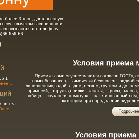
а более 3 тонн, доставленную
 весу с вычетом засоренности.
огласовываются по телефону
5)66-959-66.
Условия приема 
ей
Приемка лома осуществляется согласно ГОСТу, ос
0р 1
взрывобезопасен; - химически безопасен; -радиобез
нее...
заполненных,водой, льдом, песком, грунтом и др. не
примесей; - стружка,опилки; -канаты; - тросы; -масла,
кций
рабица; - спутанная арматура; - пакетированный лом
категории при определении вида лом
 по тел.
нее...
Подробнее
Условия приема